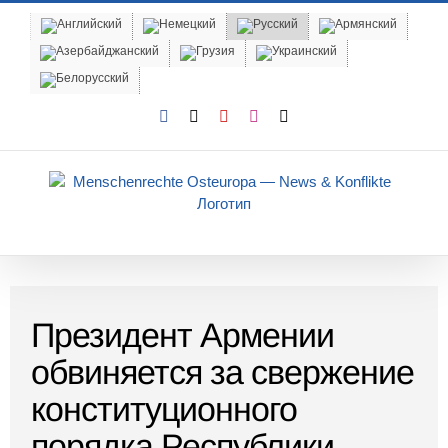
Skip
to
content
Facebook
X
YouTube
Instagram
Email
Президент Армении
обвиняется за свержение
конституционного
порядка Республики