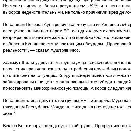
Нэстасе выиграл выборы с результатом в 52%, и то, как с ним
выборов недействительными, не только причинили вред демокр
По словам Пятраса Ауштрявичюса, депутата из Альянса либер
ассоциированным партнёром ЕС, сегодня является захваченны
непрозрачной политической элитой подобно частной компании
выборов в Кишинёве стали настоящим абсурдом. „Проевропейс
реальности”, — сказал Ауштрявичюс.
Хельмут Шольц, депутат из группы „Европейские объединённы
нарушения прав человека, злоупотребления служебным положе
пролить свет на ситуацию. Коррупционеры имеют возможность
заблокированы в нищете, а олигархи пытаются убедить людей,
приостановить макрофинансовую помощь. А воров следует на
По словам члена депутатской группы ЕНП Зигфрида Мурешана
гражданам Республики Молдова. Никогда за последние годы си
знает”.
Виктор Боштинару, член депутатской группы Прогрессивного а