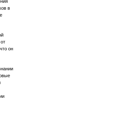
ения
ков в
е
ой
 от
что он
знании
новые
я
ии