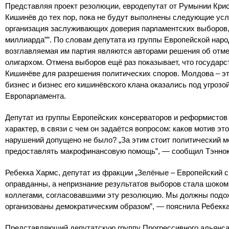
Представляя проект резолюции, евродепутат от Румынии Крист
Кишинёв до тех пор, пока не будут выполнены следующие усл
организация заслуживающих доверия парламентских выборов, 
миллиарда””. По словам депутата из группы Европейской наро
возглавляемая им партия являются авторами решения об отме
олигархом. Отмена выборов ещё раз показывает, что государс
Кишинёве для разрешения политических споров. Молдова – это
бизнес и бизнес его кишинёвского клана оказались под угроз
Европарламента.
Депутат из группы Европейских консерваторов и реформистов
характер, в связи с чем он задаётся вопросом: каков мотив э
нарушений допущено не было? „За этим стоит политический м
предоставлять макрофинансовую помощь”, — сообщил Тэннок
Ребекка Хармс, депутат из фракции „Зелёные – Европейский с
оправданны, а непризнание результатов выборов стала шоком,
коллегами, согласовавшими эту резолюцию. Мы должны подож
организованы демократическим образом”, — пояснила Ребекк
Представляющий депутатскую группу Прогрессивного альянса