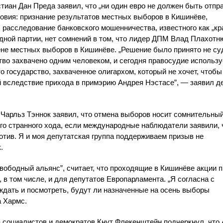
иан Дан Преда заявил, что „ни один евро не должен быть отпр
овия: признание результатов местных выборов в Кишинёве,
расследование банковского мошенничества, известного как „к
дной партии, нет сомнений в том, что лидер ДПМ Влад Плахотн
не местных выборов в Кишинёве. „Решение было принято не су
тво захвачено одним человеком, и сегодня правосудие использу
 государство, захваченное олигархом, который не хочет, чтобы
ой вследствие прихода в примэрию Андрея Нэстасе”, — заявил д
 Чарльз Тэннок заявил, что отмена выборов носит сомнительны
того странного хода, если международные наблюдатели заявили, 
отив. Я и моя депутатская группа поддерживаем призыв не
.
вободный альянс”, считает, что проходящие в Кишинёве акции 
 в том числе, и для депутатов Европарламента. „Я согласна с
дать и посмотреть, будут ли назначенные на осень выборы
а Хармс.
 социалистов и демократов Кнут Флекенштейн подчеркнул, что