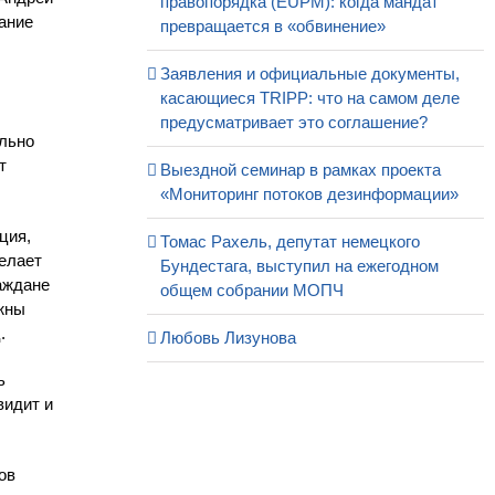
правопорядка (EUPM): когда мандат
нание
превращается в «обвинение»
Заявления и официальные документы,
касающиеся TRIPP: что на самом деле
предусматривает это соглашение?
ельно
т
Выездной семинар в рамках проекта
«Мониторинг потоков дезинформации»
ция,
Томас Рахель, депутат немецкого
желает
Бундестага, выступил на ежегодном
аждане
общем собрании МОПЧ
лжны
.
Любовь Лизунова
ь
видит и
ов