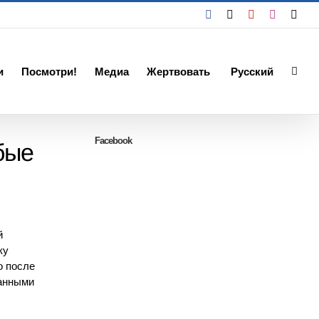
Facebook
X
YouTube
Instagra
Emai
и
Посмотри!
Медиа
Жертвовать
Русский
Facebook
бые
й
ку
о после
нанными