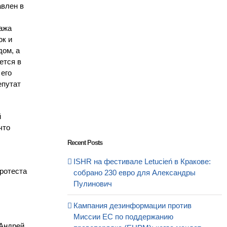
авлен в
ража
юк и
дом, а
ется в
 его
епутат
й
что
Recent Posts
ISHR на фестивале Letucień в Кракове:
протеста
собрано 230 евро для Александры
Пулинович
Кампания дезинформации против
Миссии ЕС по поддержанию
 Андрей