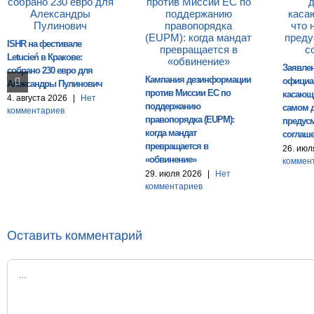
ISHR на фестивале
Letucień в Кракове:
Заявле
собрано 230 евро для
Кампания дезинформации
официа
Александры Пулинович
против Миссии ЕС по
касающи
4. августа 2026
|
Нет
поддержанию
самом 
комментариев
правопорядка (EUPM):
предусм
когда мандат
соглаш
превращается в
26. июл
«обвинение»
коммен
29. июля 2026
|
Нет
комментариев
Оставить комментарий
Комментарий