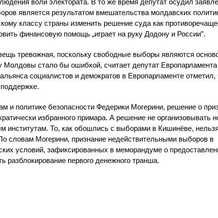
юдения воли электората. В то же время депутат осудил заявл
боров является результатом вмешательства молдавских полити
скому классу страны изменить решение суда как противоречаще
овить финансовую помощь „играет на руку Додону и России”.
 вещь тревожная, поскольку свободные выборы являются основ
 Молдовы стало бы ошибкой, считает депутат Европарламента
альянса социалистов и демократов в Европарламенте отметил, 
 поддержке.
м и политике безопасности Федерики Могерини, решение о при
атически избранного примара. А решение не организовывать 
м институтам. То, как обошлись с выборами в Кишинёве, нельз
 По словам Могерини, признание недействительными выборов в
ских условий, зафиксированных в меморандуме о предоставлен
ть разблокирование первого денежного транша.