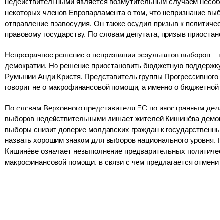
недействительными является возмутительным случаем несобл
некоторых членов Европарламента о том, что непризнание вы
отправление правосудия. Он также осудил призыв к политиче
правовому государству. По словам депутата, призыв приостан
Непрозрачное решение о непризнании результатов выборов –
демократии. Но решение приостановить бюджетную поддержку
Румынии Анди Кристя. Представитель группы Прогрессивного 
говорит не о макрофинансовой помощи, а именно о бюджетной
По словам Верховного представителя ЕС по иностранным дела
выборов недействительными лишает жителей Кишинёва демокр
выборы снизит доверие молдавских граждан к государственны
назвать хорошим знаком для выборов национального уровня.
Кишинёве означает невыполнение предварительных политиче
макрофинансовой помощи, в связи с чем предлагается отмени