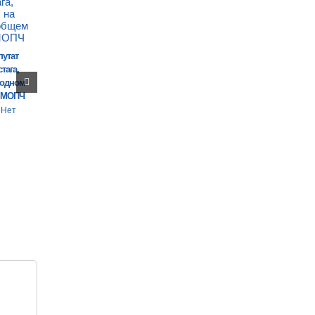
путат
тага,
годном
 МОПЧ
Нет