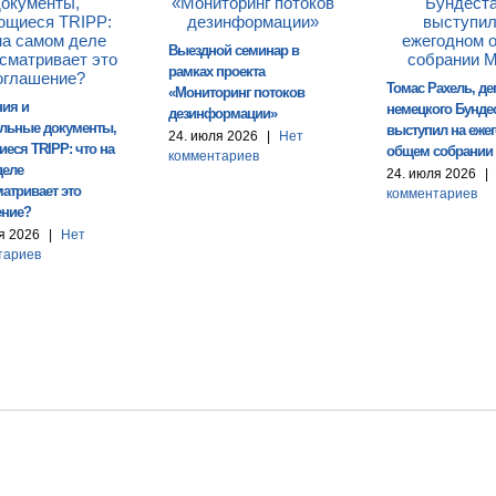
Выездной семинар в
рамках проекта
Томас Рахель, де
«Мониторинг потоков
ния и
немецкого Бундес
дезинформации»
льные документы,
выступил на еже
24. июля 2026
|
Нет
еся TRIPP: что на
общем собрании
комментариев
деле
24. июля 2026
|
атривает это
комментариев
ение?
я 2026
|
Нет
тариев