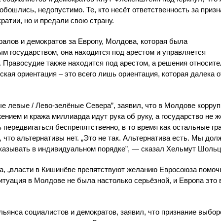
 обошлись, недопустимо. Те, кто несёт ответственность за приз
атии, но и предали свою страну.
алов и демократов за Европу, Молдова, которая была
м государством, она находится под арестом и управляется
. Правосудие также находится под арестом, а решения относит
кая ориентация – это всего лишь ориентация, которая далека о
е левые / Лево-зелёные Севера”, заявил, что в Молдове корруп
нием и кража миллиарда идут рука об руку, а государство не 
 передвигаться беспрепятственно, в то время как остальные гр
 что альтернативы нет. „Это не так. Альтернатива есть. Мы до
казывать в индивидуальном порядке”, — сказал Хельмут Шольц
, „власти в Кишинёве препятствуют желанию Евросоюза помоч
туация в Молдове не была настолько серьёзной, и Европа это 
льянса социалистов и демократов, заявил, что признание выбор