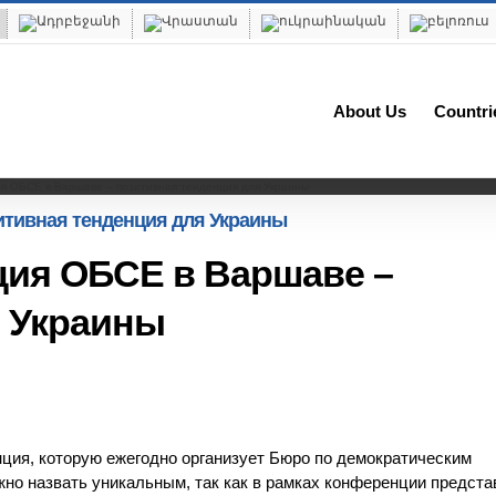
About Us
Countri
я ОБСЕ в Варшаве – позитивная тенденция для Украины
тивная тенденция для Украины
ия ОБСЕ в Варшаве –
я Украины
ция, которую ежегодно организует Бюро по демократическим
но назвать уникальным, так как в рамках конференции предста