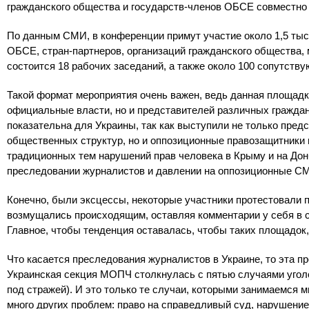
гражданского общества и государств-членов ОБСЕ совместно
По данным СМИ, в конференции примут участие около 1,5 тыс.
ОБСЕ, стран-партнеров, организаций гражданского общества,
состоится 18 рабочих заседаний, а также около 100 сопутств
Такой формат мероприятия очень важен, ведь данная площадк
официальные власти, но и представителей различных граждан
показательна для Украины, так как выступили не только пред
общественных структур, но и оппозиционные правозащитники 
традиционных тем нарушений прав человека в Крыму и на Донб
преследовании журналистов и давлении на оппозиционные СМ
Конечно, были эксцессы, некоторые участники протестовали 
возмущались происходящим, оставляя комментарии у себя в со
Главное, чтобы тенденция оставалась, чтобы таких площадок
Что касается преследования журналистов в Украине, то эта п
Украинская секция МОПЧ столкнулась с пятью случаями угол
под стражей). И это только те случаи, которыми занимаемся м
много других проблем: право на справедливый суд, нарушение 