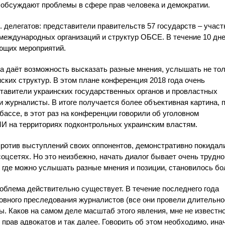
 обсуждают проблемы в сфере прав человека и демократии.
 делегатов: представители правительств 57 государств – участ
 международных организаций и структур ОБСЕ. В течение 10 дн
ующих мероприятий.
а даёт возможность высказать разные мнения, услышать не то
ских структур. В этом плане конференция 2018 года очень
ставители украинских государственных органов и провластных
и журналисты. В итоге получается более объективная картина, 
ассе, в этот раз на конференции говорили об уголовном
И на территориях подконтрольных украинским властям.
против выступлений своих оппонентов, демонстративно покидали
цсетях. Но это неизбежно, начать диалог бывает очень трудно
, где можно услышать разные мнения и позиции, становилось б
роблема действительно существует. В течение последнего года
овного преследования журналистов (все они провели длительно
ы. Каков на самом деле масштаб этого явления, мне не известно
прав адвокатов и так далее. Говорить об этом необходимо, ина