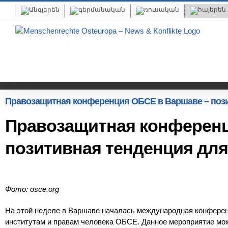
Skip
to
content
Home
Blog-News
Country Ukraine
Uncategorized @hy
Ukraine
Правозащитная конференци
Правозащитная конференция ОБСЕ в Варшаве – пози
Правозащитная конференц
позитивная тенденция дл
Фото: osce.org
На этой неделе в Варшаве началась международная конферен
институтам и правам человека ОБСЕ. Данное мероприятие мож