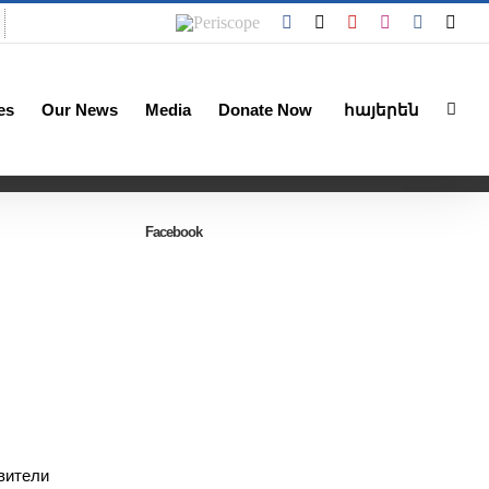
Periscope
Facebook
X
YouTube
Instagram
Vk
Emai
es
Our News
Media
Donate Now
հայերեն
Facebook
вители