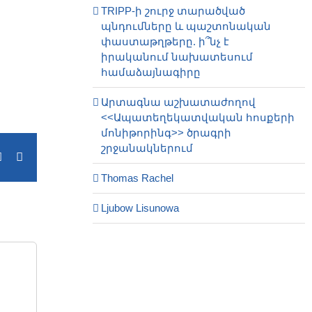
TRIPP-ի շուրջ տարածված
պնդումները և պաշտոնական
փաստաթղթերը. ի՞նչ է
իրականում նախատեսում
համաձայնագիրը
Արտագնա աշխատաժողով
<<Ապատեղեկատվական հոսքերի
մոնիթորինգ>> ծրագրի
շրջանակներում
terest
Vk
Email
Thomas Rachel
Ljubow Lisunowa