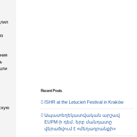
длил
из
ения
ь
ошли
Recent Posts
ISHR at the Letucień Festival in Kraków
скую
Ապատեղեկատվական արշավ
EUPM-ի դեմ․ երբ մանդատը
վերածվում է «մեղադրանքի»