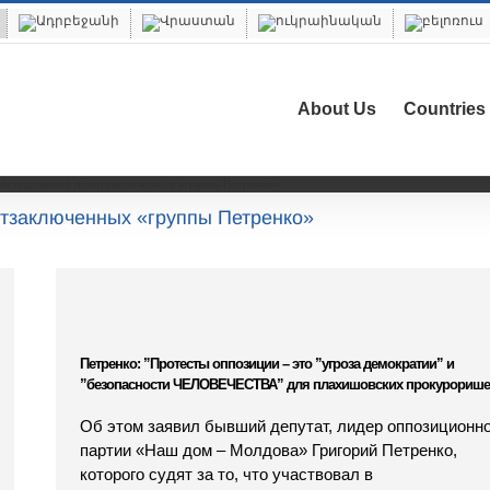
About Us
Countries
еследование политзаключенных «группы Петренко»
тзаключенных «группы Петренко»
Петренко: ”Протесты оппозиции – это ”угроза демократии” и
”безопасности ЧЕЛОВЕЧЕСТВА” для плахишовских прокурорише
Об этом заявил бывший депутат, лидер оппозиционн
партии «Наш дом – Молдова» Григорий Петренко,
которого судят за то, что участвовал в