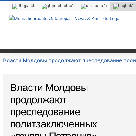
Skip
to
content
Home
Blog-News
Moldawien
Moldova
Uncategorized @hy
Власти Молдовы продолжают пр
Власти Молдовы продолжают преследование поли
Власти Молдовы
продолжают
преследование
политзаключенных
«группы Петренко»