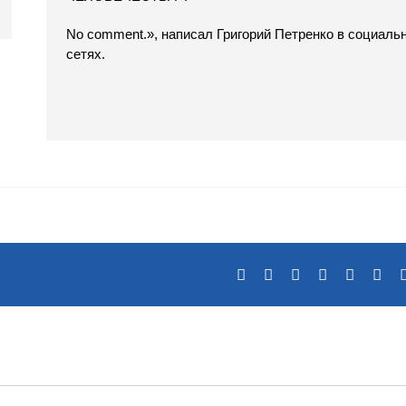
No comment.», написал Григорий Петренко в социаль
сетях.
Facebook
X
Reddit
LinkedIn
Tumblr
Pin