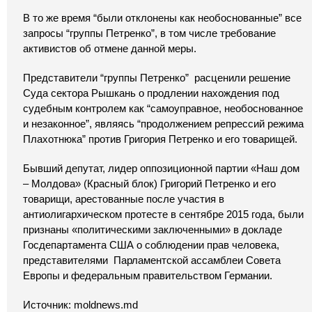
В то же время “были отклонены как необоснованные” все
запросы “группы Петренко”, в том числе требование
активистов об отмене данной меры.
Представители “группы Петренко” расценили решение
Суда сектора Рышкань о продлении нахождения под
судебным контролем как “самоуправное, необоснованное
и незаконное”, являясь “продолжением репрессий режима
Плахотнюка” против Григория Петренко и его товарищей.
Бывший депутат, лидер оппозиционной партии «Наш дом
– Молдова» (Красный блок) Григорий Петренко и его
товарищи, арестованные после участия в
антиолигархическом протесте в сентябре 2015 года, были
признаны «политическими заключенными» в докладе
Госдепартамента США о соблюдении прав человека,
представителями Парламентской ассамблеи Совета
Европы и федеральным правительством Германии.
Источник: moldnews.md