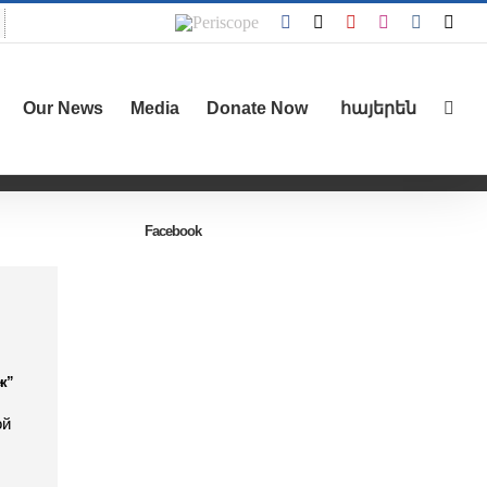
Periscope
Facebook
X
YouTube
Instagram
Vk
Emai
Our News
Media
Donate Now
հայերեն
Facebook
к”
ой