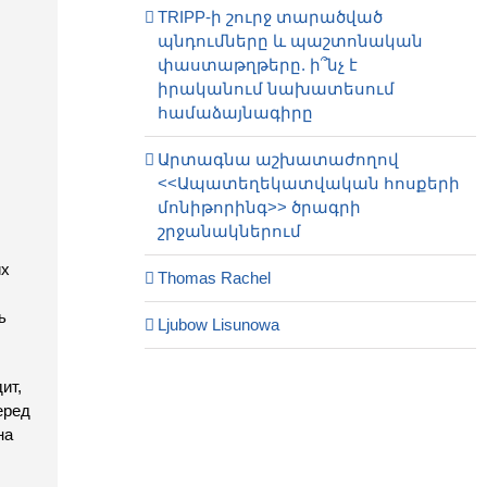
TRIPP-ի շուրջ տարածված
պնդումները և պաշտոնական
փաստաթղթերը. ի՞նչ է
իրականում նախատեսում
համաձայնագիրը
Արտագնա աշխատաժողով
<<Ապատեղեկատվական հոսքերի
մոնիթորինգ>> ծրագրի
շրջանակներում
их
Thomas Rachel
ь
Ljubow Lisunowa
ит,
еред
на