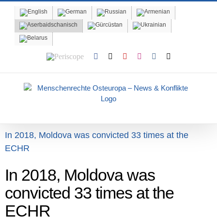
Skip
to
content
Periscope
Facebook
X
YouTube
Instagram
Vk
Email
In 2018, Moldova was convicted 33 times at the
ECHR
In 2018, Moldova was
convicted 33 times at the
ECHR