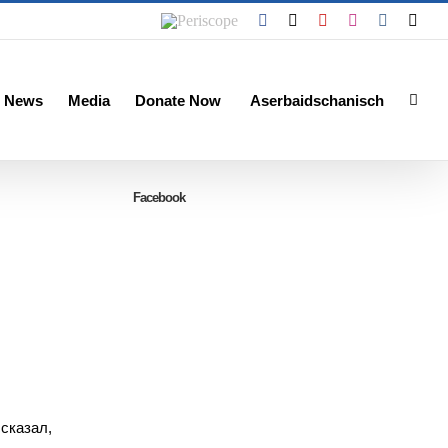
Periscope
Facebook
X
YouTube
Instagram
Vk
Emai
 News
Media
Donate Now
Aserbaidschanisch
Facebook
сказал,