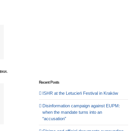
вки.
Recent Posts
ISHR at the Letucień Festival in Kraków
Disinformation campaign against EUPM:
when the mandate turns into an
“accusation”