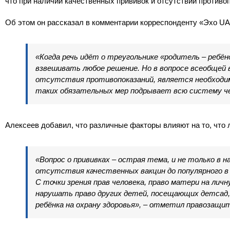
что при наличии качественных прививок и отсутствии противо
Об этом он рассказал в комментарии корреспонденту «Эхо UA
«Когда речь идёт о треугольнике «родитель – ребё
взвешивать любое решение. Но в вопросе всеобщей в
отсутствия противопоказаний, является необходи
таких обязательных мер подрывает всю систему чел
Алексеев добавил, что различные факторы влияют на то, что
«Вопрос о прививках – острая тема, и не только в
отсутствия качественных вакцин до популярного в 
С точки зрения прав человека, право матери на лич
нарушать право других детей, посещающих детсад, н
ребёнка на охрану здоровья», – отметил правозащи