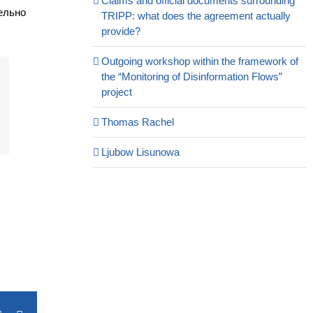
Claims and official documents surrounding
ельно
TRIPP: what does the agreement actually
provide?
Outgoing workshop within the framework of
the “Monitoring of Disinformation Flows”
project
Thomas Rachel
Ljubow Lisunowa