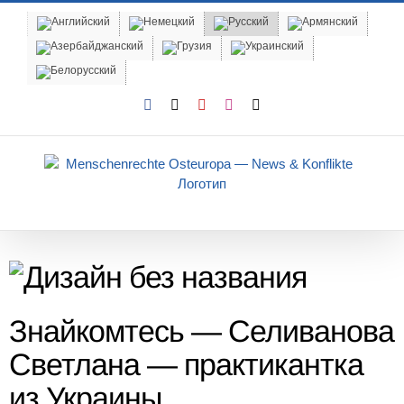
Skip
to
content
Facebook
X
YouTube
Instagram
Email
Знайкомтесь —
Селиванова
Светлана — практикантка
из Украины.