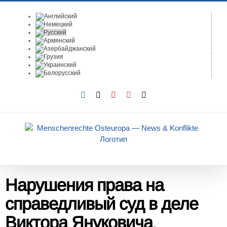
Skip
to
content
Facebook
X
YouTube
Instagram
Email
Нарушения права на
справедливый суд в деле
Виктора Януковича
.