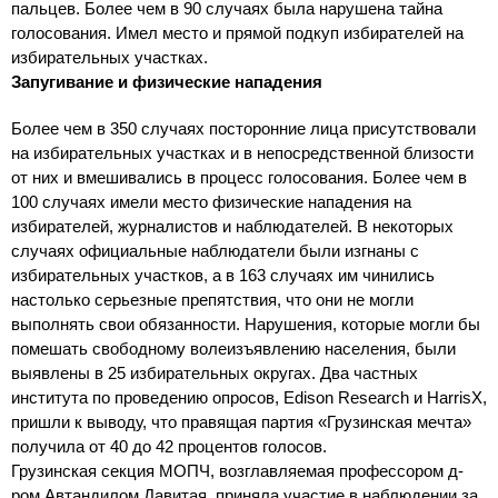
пальцев. Более чем в 90 случаях была нарушена тайна
голосования. Имел место и прямой подкуп избирателей на
избирательных участках.
Запугивание и физические нападения
Более чем в 350 случаях посторонние лица присутствовали
на избирательных участках и в непосредственной близости
от них и вмешивались в процесс голосования. Более чем в
100 случаях имели место физические нападения на
избирателей, журналистов и наблюдателей. В некоторых
случаях официальные наблюдатели были изгнаны с
избирательных участков, а в 163 случаях им чинились
настолько серьезные препятствия, что они не могли
выполнять свои обязанности. Нарушения, которые могли бы
помешать свободному волеизъявлению населения, были
выявлены в 25 избирательных округах. Два частных
института по проведению опросов, Edison Research и HarrisX,
пришли к выводу, что правящая партия «Грузинская мечта»
получила от 40 до 42 процентов голосов.
Грузинская секция МОПЧ, возглавляемая профессором д-
ром Автандилом Давитая, приняла участие в наблюдении за