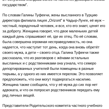
государством”.
По словам Галины Туфекчи, жены высланного в Турцию
директора филиала лицея „Orizont” в Чадыр-Лунге, её муж –
честный, порядочный человек, и все, кто его знает, ценят его
за доброту. Женщина говорит, что двое маленьких детей
каждый день спрашивают её, где их отец. По её словам,
была совершена огромная несправедливость, но она
надеется, что наступит тот день, когда она вновь обретёт
своего мужа, а дети – своего отца. Галина Туфекчи также
рассказала, что из разговоров с жёнами остальных
высланных и с родственниками она узнала, что семеро
депортированных учителей были помещены в разные
тюрьмы, а у одного из них имеется перелом. Это позволяет
предположить, что они могут подвергаться насилию.
Женщина также сообщила, что у её мужа до сих пор нет
адвоката, и что он попросил родственников передать ему
ряд личных вещей.
Представители Родительского комитета частного учебного