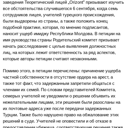
заведения Теоретический лицей „Orizont” призывают изучить
все обстоятельства случившегося 6 сентября, когда семь
сотрудников лицея, учителей турецкого происхождения,
были выдворены из страны, а также положить конец
подобной практике, которая, по мнению подписантов,
наносит ущерб имиджу Республики Молдова. В петиции на
имя руководства страны Родительский комитет призывает
начать расследование с целью выявления должностных
лиц, на которых лежит ответственность за ряд аспектов,
которые авторы петиции считают незаконными.
Помимо этого, в петиции перечислены: причинение ущерба
частной собственности в отсутствие ордера на арест, а
также тот факт, что задержанным запретили общаться с
членами их семей. По словам представителей Комитета,
семерых учителей не уведомили о решении объявить их
нежелательными лицами, эти решения были разосланы на
их почтовые адреса уже после передачи задержанных
Турции. Также было нарушено право на обжалование этих
решений в суде. Учителей не оповестили и об отказе в
предоставлении убежища, соответствующие решения также