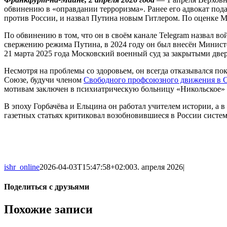
обвинению в «оправдании терроризма». Ранее его адвокат под
против России, и назвал Путина новым Гитлером. По оценке 
По обвинению в том, что он в своём канале Telegram назвал 
свержению режима Путина, в 2024 году он был внесён Министе
21 марта 2025 года Московский военный суд за закрытыми две
Несмотря на проблемы со здоровьем, он всегда отказывался по
Союзе, будучи членом
Свободного профсоюзного движения в
мотивам заключен в психиатрическую больницу «Никольское» в
В эпоху Горбачёва и Ельцина он работал учителем истории, а в
газетных статьях критиковал возобновившиеся в России систем
ishr_online
2026-04-03T15:47:58+02:00
3. апреля 2026
|
Поделиться с друзьями
Facebook
X
Reddit
LinkedIn
Tumblr
Pinterest
Vk
Email
Похожие записи