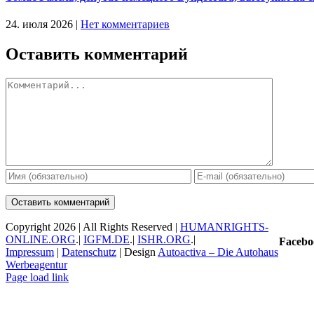
24. июля 2026
|
Нет комментариев
Оставить комментарий
Комментарий
Copyright
2026 | All Rights Reserved |
HUMANRIGHTS-
ONLINE.ORG
.|
IGFM.DE
.|
ISHR.ORG
.|
Facebo
Impressum
|
Datenschutz
| Design
Autoactiva – Die Autohaus
Werbeagentur
Facebook
X
YouTube
Instagram
Email
Page load link
Go
to