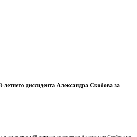
8-летнего диссидента Александра Скобова за
ы в отношении 68-летнего диссидента Александра Скобова по