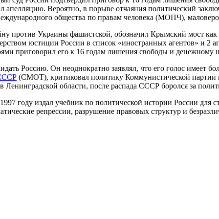
ал апелляцию. Вероятно, в порыве отчаяния политический заклю
Международного общества по правам человека (МОПЧ), маловеро
войну против Украины фашистской, обозначил Крымский мост как
рством юстиции России в список «иностранных агентов» и 2 ап
рями приговорил его к 16 годам лишения свободы и денежному 
кидать Россию. Он неоднократно заявлял, что его голос имеет б
 СССР
(СМОТ), критиковал политику Коммунистической партии в 
 Ленинградской области, после распада СССР боролся за полит
 1997 году издал учебник по политической истории России для с
атические репрессии, разрушение правовых структур и безразли