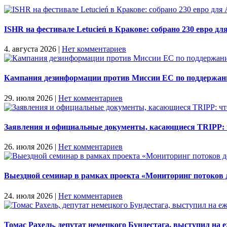
ISHR на фестивале Letucień в Кракове: собрано 230 евро 
4. августа 2026
|
Нет комментариев
Кампания дезинформации против Миссии ЕС по поддержани
29. июля 2026
|
Нет комментариев
Заявления и официальные документы, касающиеся TRIPP: ч
26. июля 2026
|
Нет комментариев
Выездной семинар в рамках проекта «Мониторинг потоков
24. июля 2026
|
Нет комментариев
Томас Рахель, депутат немецкого Бундестага, выступил н