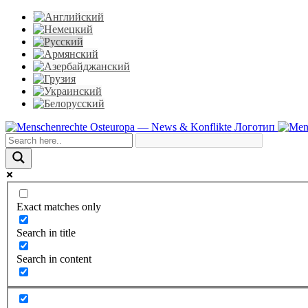
Skip
to
content
Facebook
X
YouTube
Instagram
Email
Exact matches only
Search in title
Search in content