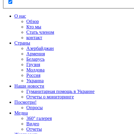
О нас
Обзор
Кто мы
Стать членом
контакт
Cтраны
Азербайджан
Армения
Беларусь
Грузия
Молдова
Россия
Украина
Наши новости
Гуманитарная помощь в Украине
Отчеты о мониторинге
Посмотри!
Опросы
Медиа
360° галерея
Видео
Отчеты