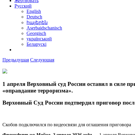
Жертвовать
Русский
English
Deutsch
հայերեն
Aserbaidschanisch
Georgisch
український
Беларускі
Предыдущая
Следующая
1 апреля Верховный суд России оставил в силе п
«оправдание терроризма».
Верховный Суд России подтвердил приговор посл
Скобов подключился по видеосвязи для оглашения приговора
Франкфурт-на-Майне, 2 апреля 2026 года
— 1 апреля Верховн