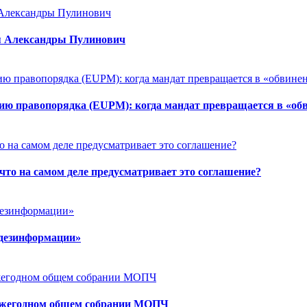
для Александры Пулинович
ю правопорядка (EUPM): когда мандат превращается в «об
то на самом деле предусматривает это соглашение?
 дезинформации»
а ежегодном общем собрании МОПЧ