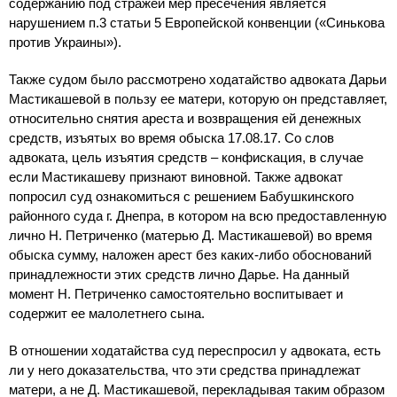
содержанию под стражей мер пресечения является
нарушением п.3 статьи 5 Европейской конвенции («Синькова
против Украины»).
Также судом было рассмотрено ходатайство адвоката Дарьи
Мастикашевой в пользу ее матери, которую он представляет,
относительно снятия ареста и возвращения ей денежных
средств, изъятых во время обыска 17.08.17. Со слов
адвоката, цель изъятия средств – конфискация, в случае
если Мастикашеву признают виновной. Также адвокат
попросил суд ознакомиться с решением Бабушкинского
районного суда г. Днепра, в котором на всю предоставленную
лично Н. Петриченко (матерью Д. Мастикашевой) во время
обыска сумму, наложен арест без каких-либо обоснований
принадлежности этих средств лично Дарье. На данный
момент Н. Петриченко самостоятельно воспитывает и
содержит ее малолетнего сына.
В отношении ходатайства суд переспросил у адвоката, есть
ли у него доказательства, что эти средства принадлежат
матери, а не Д. Мастикашевой, перекладывая таким образом