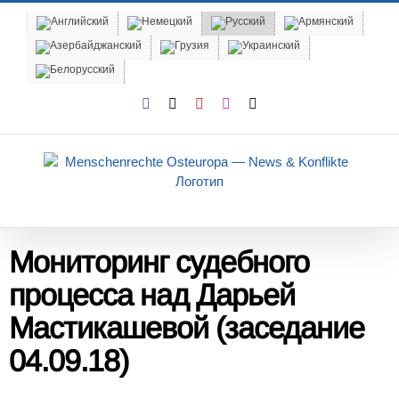
Skip
to
content
Facebook
X
YouTube
Instagram
Email
Мониторинг судебного
процесса над Д
арьей
Мастикашевой
(заседание
04.09.18
)