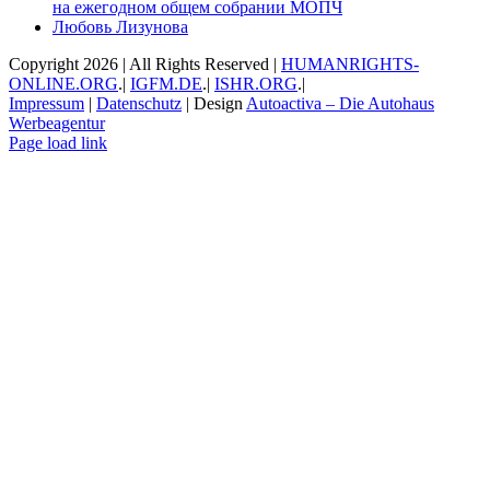
на ежегодном общем собрании МОПЧ
Любовь Лизунова
Copyright
2026 | All Rights Reserved |
HUMANRIGHTS-
ONLINE.ORG
.|
IGFM.DE
.|
ISHR.ORG
.|
Impressum
|
Datenschutz
| Design
Autoactiva – Die Autohaus
Werbeagentur
Facebook
X
YouTube
Instagram
Email
Page load link
Go
to
Top