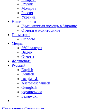
Грузия
Молдова
Россия
Украина
Наши новости
Гуманитарная помощь в Украине
Отчеты о мониторинге
Посмотри!
Опросы
Медиа
360° галерея
Видео
Отчеты
Жертвовать
Русский
English
Deutsch
հայերեն
Aserbaidschanisch
Georgisch
український
Беларускі
Предыдущая
Следующая