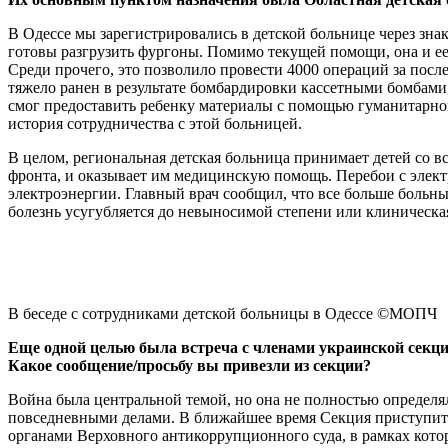
В Одессе мы зарегистрировались в детской больнице через зна
готовы разгрузить фургоны. Помимо текущей помощи, она и ее
Среди прочего, это позволило провести 4000 операций за после
тяжело ранен в результате бомбардировки кассетными бомбами
смог предоставить ребенку материалы с помощью гуманитарного
история сотрудничества с этой больницей.
В целом, региональная детская больница принимает детей со в
фронта, и оказывает им медицинскую помощь. Перебои с элект
электроэнергии. Главный врач сообщил, что все больше больных
болезнь усугубляется до невыносимой степени или клиническа
В беседе с сотрудниками детской больницы в Одессе ©МОПЧ
Еще одной целью была встреча с членами украинской секци
Какое сообщение/просьбу вы привезли из секции?
Война была центральной темой, но она не полностью определял
повседневными делами. В ближайшее время Секция приступит 
органами Верховного антикоррупционного суда, в рамках котор