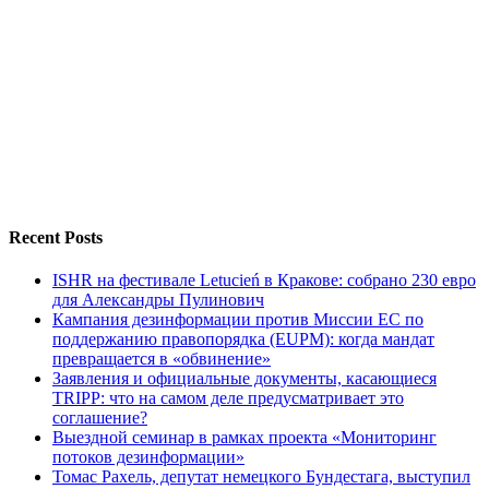
Recent Posts
ISHR на фестивале Letucień в Кракове: собрано 230 евро
для Александры Пулинович
Кампания дезинформации против Миссии ЕС по
поддержанию правопорядка (EUPM): когда мандат
превращается в «обвинение»
Заявления и официальные документы, касающиеся
TRIPP: что на самом деле предусматривает это
соглашение?
Выездной семинар в рамках проекта «Мониторинг
потоков дезинформации»
Томас Рахель, депутат немецкого Бундестага, выступил