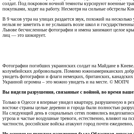
солдат. Под покровом ночной темноты курсируют военные тран
покупками, ходят на работу. Несмотря на сильные обстрелы К
В 9 часов утра на улицах раздается звук, похожий на нескольк
нельзя не заметить и не услышать возле школ и государственн
Львове бесчисленные фотографии и имена занимают целое крыл
лиц — это шокирует.
Фотографии погибших украинских солдат на Майдане в Киеве
колумбийских добровольцев. Помимо южноамериканских добр
увидеть фотографии и флаги немецких, британских, канадских
Украиной огромна – это можно увидеть и на месте. © МОПЧ
Вы видели разрушения, связанные с войной, во время вашей
Только в Одессе я впервые увидел квартиру, разрушенную в рез
востоке страны целые деревни и города были полностью разру
На следующий день в социальных сетях появились видеозаписи 
угроза и частые воздушные тревоги, естественно, влияют на пс
частности, российские войска атакуют город почти ежедневно
Их основным пунктом назначения была Областная детская 