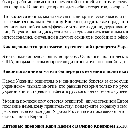
был разработан совместно с немецкой секцией и в этом и сле
поговорить. В настоящее время идет отбор студентов, которые
Что касается войны, мы также слышали критические высказыва
разрешается покидать Украину. Конечно, люди также страдают 
неприятных побочных эффектов: хотя все люди поддерживают с
лиц. В целом, наши дискуссии характеризовались взаимным ин
интересовались ситуацией в других секциях и особенно в офи
Как оценивается дипломатия путешествий президента Укра
Это не было определяющим вопросом. Основные политические 
США, но даже в этом вопросе люди относительно спокойны, но п
Какое послание вы хотели бы передать немецким политика
Народ Украины решительно и единодушно борется за свое сущес
украинском языках; многие, кто раньше говорил только по-рус
украинский и стараются избегать русского языка, но это субъ
Украина по-прежнему остается открытой, дружественной Европе
послание немецкому правительству: поддержите Украину всем 
расходы из всех доходов. Угрозы России ясно показывают, что 
стабильности Европы!
Интервью проводил Карл Хафен с Валерио Крюгером 25.10.