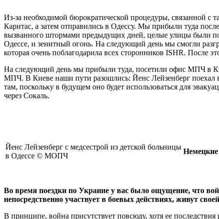
Из-за необходимой бюрократической процедуры, связанной с та
Каритас, а затем отправились в Одессу. Мы прибыли туда после
вызванного штормами предыдущих дней, целые улицы были под 
Одессе, и зенитный огонь. На следующий день мы смогли разг
которая очень поблагодарила всех сторонников ISHR. После эт
На следующий день мы прибыли туда, посетили офис МПЧ в Ки
МПЧ. В Киеве наши пути разошлись: Йенс Лейзенберг поехал в
там, поскольку в будущем оно будет использоваться для эвак
через Сокаль.
Йенс Лейзенберг с медсестрой из детской больницы
Немецкие
в Одессе © МОПЧ
Во время поездки по Украине у вас было ощущение, что вой
непосредственно участвует в боевых действиях, живут сво
В принципе, война присутствует повсюду, хотя ее последствия