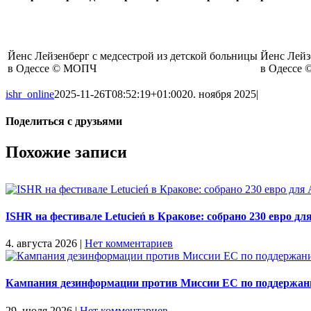
Йенс Лейзенберг с медсестрой из детской больницы
Йенс Лейз
в Одессе © МОПЧ
в Одессе
ishr_online
2025-11-26T08:52:19+01:00
20. ноября 2025
|
Поделиться с друзьями
Facebook
X
Reddit
LinkedIn
Tumblr
Pinterest
Vk
Email
Похожие записи
ISHR на фестивале Letucień в Кракове: собрано 230 евро 
4. августа 2026
|
Нет комментариев
Кампания дезинформации против Миссии ЕС по поддержани
29. июля 2026
|
Нет комментариев