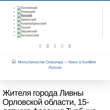
Skip
to
content
Facebook
X
YouTube
Instagram
Email
Жителя города Ливны
Орловской области, 15-