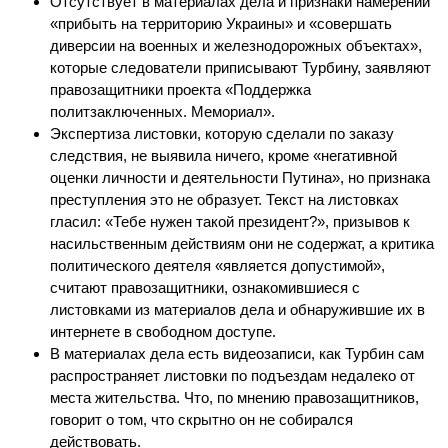
Отсутствует в материалах дела и признаки намерений
«прибыть на территорию Украины» и «совершать
диверсии на военных и железнодорожных объектах»,
которые следователи приписывают Турбину, заявляют
правозащитники проекта «Поддержка
политзаключенных. Мемориал».
Экспертиза листовки, которую сделали по заказу
следствия, не выявила ничего, кроме «негативной
оценки личности и деятельности Путина», но признака
преступления это не образует. Текст на листовках
гласил: «Тебе нужен такой президент?», призывов к
насильственным действиям они не содержат, а критика
политического деятеля «является допустимой»,
считают правозащитники, ознакомившиеся с
листовками из материалов дела и обнаружившие их в
интернете в свободном доступе.
В материалах дела есть видеозаписи, как Турбин сам
распространяет листовки по подъездам недалеко от
места жительства. Что, по мнению правозащитников,
говорит о том, что скрытно он не собирался
действовать.