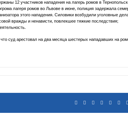
ержаны 12 участников нападения на лагерь ромов в Тернопольск
грома лагеря ромов во Львове в июне, полиция задержала сем
ганизатора этого нападения. Силовики возбудили уголовные дел
совой вражды и ненависти, повлекшее тяжкие последствия;
еятельность.
 что суд арестовал на два месяца шестерых нападавших на ром
Facebook
X
Reddit
LinkedIn
Tumblr
Pin