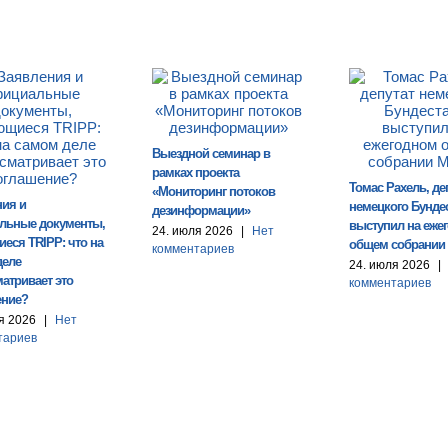
Выездной семинар в
рамках проекта
Томас Рахель, де
«Мониторинг потоков
ния и
немецкого Бундес
дезинформации»
льные документы,
выступил на еже
24. июля 2026
|
Нет
еся TRIPP: что на
общем собрании
комментариев
деле
24. июля 2026
|
атривает это
комментариев
ение?
я 2026
|
Нет
тариев