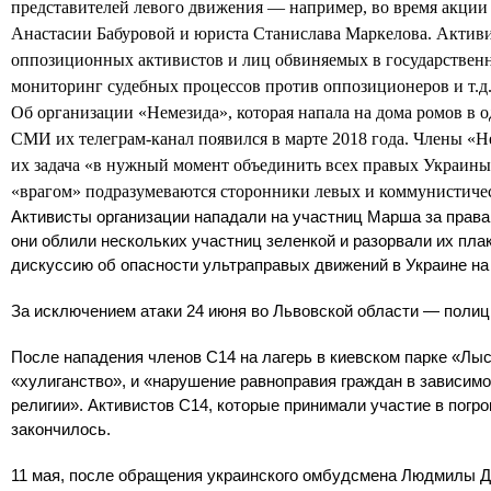
представителей левого движения — например, во время акции
Анастасии Бабуровой и юриста Станислава Маркелова. Актив
оппозиционных активистов и лиц обвиняемых в государствен
мониторинг судебных процессов против оппозиционеров и т.д
Об организации «Немезида», которая напала на дома ромов в 
СМИ их телеграм-канал появился в марте 2018 года. Члены «Н
их задача «в нужный момент объединить всех правых Украины
«врагом» подразумеваются сторонники левых и коммунистичес
Активисты организации нападали на участниц Марша за права
они облили нескольких участниц зеленкой и разорвали их пла
дискуссию об опасности ультраправых движений в Украине на
За исключением атаки 24 июня во Львовской области — полиц
После нападения членов С14 на лагерь в киевском парке «Лыс
«хулиганство», и «нарушение равноправия граждан в зависимо
религии». Активистов С14, которые принимали участие в погро
закончилось.
11 мая, после обращения украинского омбудсмена Людмилы Де