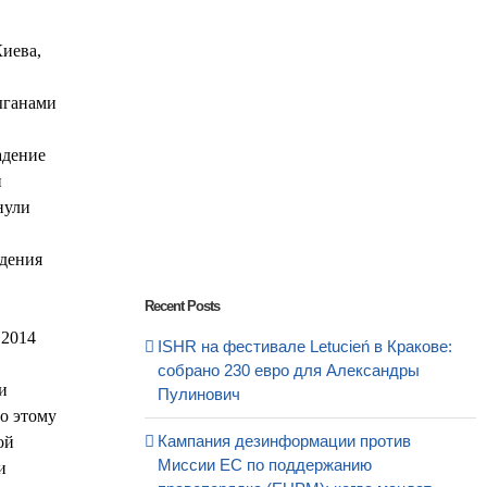
Киева,
ыганами
адение
и
нули
адения
Recent Posts
 2014
ISHR на фестивале Letucień в Кракове:
собрано 230 евро для Александры
и
Пулинович
о этому
Кампания дезинформации против
ой
Миссии ЕС по поддержанию
и