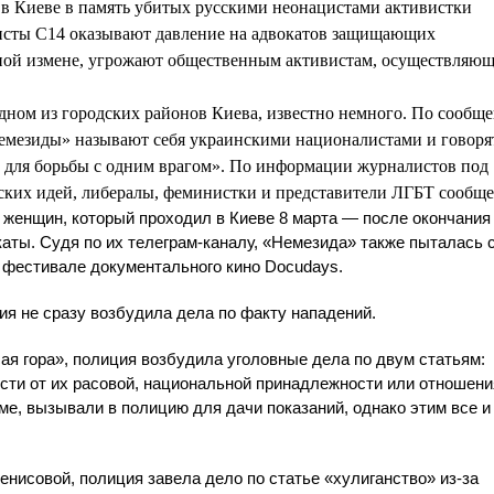
 в Киеве в память убитых русскими неонацистами активистки
исты С14 оказывают давление на адвокатов защищающих
ной измене, угрожают общественным активистам, осуществляю
.
одном из городских районов Киева, известно немного. По сообщ
емезиды» называют себя украинскими националистами и говорят
 для борьбы с одним врагом». По информации журналистов под
ких идей, либералы, феминистки и представители ЛГБТ сообще
 женщин, который проходил в Киеве 8 марта — после окончани
каты. Судя по их телеграм-каналу, «Немезида» также пыталась 
 фестивале документального кино Docudays.
ия не сразу возбудила дела по факту нападений.
ая гора», полиция возбудила уголовные дела по двум статьям:
сти от их расовой, национальной принадлежности или отношени
ме, вызывали в полицию для дачи показаний, однако этим все и
нисовой, полиция завела дело по статье «хулиганство» из-за