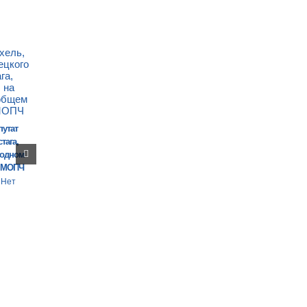
путат
тага,
годном
 МОПЧ
Нет