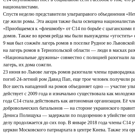
националистами.
Спустя неделю представители ультраправого объединения «Не
где жили ромы. Эта акция также была освещена националистам
«Приобщаемся к «флешмобу» от С14 по борьбе с цыганскими 
домов. Также во время рейда мы были вынуждены «угостить» 
9 мая был сожжён лагерь ромов в поселке Рудное во Львовской
на лагерь ромов в Тернопольской области — люди в масках ра
«Национальные дружины» совместно с полицией разогнали лаг
лагерь, их дома сожгли.
23 июня во Львове лагерь ромов
разогнали
члены праворадикал
погиб 24-летний ром Давид Пап, еще трое человек получили р
Все шесть нападений на ромов объединяет одно — участие у
действует с 2009 года и изначально существовала как молоде
года С14 стала действовать как автономная организация. Её ч
добровольческих батальонов — на стороне украинского правит
Дениса Полищука — задержали по подозрению в убийстве опп
делу продолжается до сих пор. В январе 2018 года члены С14
церкви Московского патриархата в центре Киева. Также эта о