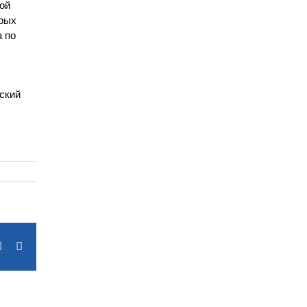
ой
ерых
а по
ский
terest
Vk
Email