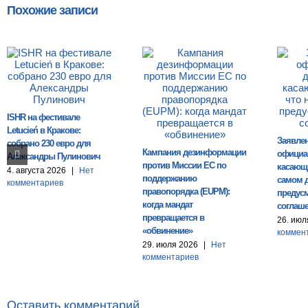
Похожие записи
ISHR на фестивале
Letucień в Кракове:
Заявле
собрано 230 евро для
Кампания дезинформации
официа
Александры Пулинович
против Миссии ЕС по
касающи
4. августа 2026
|
Нет
поддержанию
самом 
комментариев
правопорядка (EUPM):
предусм
когда мандат
соглаш
превращается в
26. июл
«обвинение»
коммен
29. июля 2026
|
Нет
комментариев
Оставить комментарий