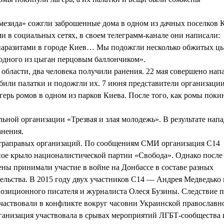
мезида» сожгли заброшенные дома в одном из дачных поселков 
и в социальных сетях, в своем телеграмм-канале они написали:
паразитами в городе Киев… Мы подожгли несколько обжитых ц
одного из цыган перцовым баллончиком».
 области, два человека получили ранения. 22 мая совершено нап
збили палатки и подожгли их. 7 июня представители организаци
ерь ромов в одном из парков Киева. После того, как ромы поки
ьной организации «Трезвая и злая молодежь». В результате нап
анения.
льтраправых организаций. По сообщениям СМИ организация С14
жное крыло националистической партии «Свобода». Однако после
лены принимали участие в войне на Донбассе в составе разных
ельства. В 2015 году двух участников С14 — Андрея Медведько 
озиционного писателя и журналиста Олеся Бузины. Следствие п
 участвовали в конфликте вокруг часовни Украинской православн
рганизация участвовала в срывах мероприятий ЛГБТ-сообщества 