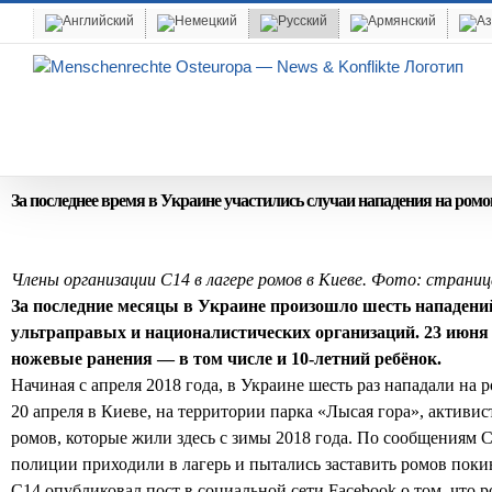
Skip
to
content
За последнее время в Украине участились случаи нападения на ромо
Члены
организации
C14 в
лагере
ромов
в
Киеве
.
Фото: страница
За последние месяцы в Украине произошло шесть нападени
ультраправых и националистических организаций. 23 июня 
ножевые ранения — в том числе и 10-летний ребёнок.
Начиная с апреля 2018 года, в Украине шесть раз нападали на 
20 апреля в Киеве, на территории парка «Лысая гора», активи
ромов, которые жили здесь с зимы 2018 года. По сообщениям 
полиции приходили в лагерь и пытались заставить ромов покин
С14 опубликовал пост в социальной сети Facebook о том, что