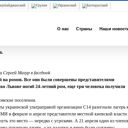
О нас
Cтраны
Наши новост
в.
 Сергей Мазур в facebook
й на ромов. Все они были совершены представителями
во Львове погиб 24-летний ром, еще три человека получили
ромские поселения.
сты украинской ультраправой организации С14 разогнали лагерь
СМИ в феврале и апреле представители местной киевской власти
уть это место — нередко с угрозами. А 21 апреля один из члено
 ромы покинули лагерь, а их палатки и вещи были сожжены