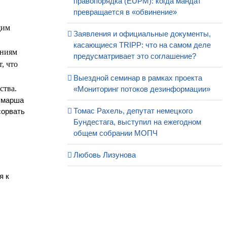
правопорядка (EUPM): когда мандат
превращается в «обвинение»
щим
Заявления и официальные документы,
касающиеся TRIPP: что на самом деле
ениям
предусматривает это соглашение?
, что
Выездной семинар в рамках проекта
ства.
«Мониторинг потоков дезинформации»
я марша
Томас Рахель, депутат немецкого
сорвать
Бундестага, выступил на ежегодном
общем собрании МОПЧ
Любовь Лизунова
я к