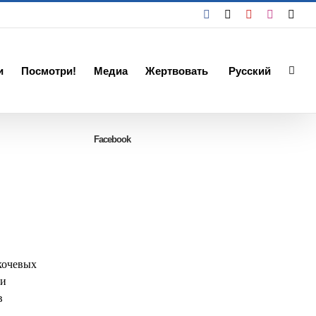
Facebook
X
YouTube
Instagra
Emai
и
Посмотри!
Медиа
Жертвовать
Русский
Facebook
 кочевых
 и
в