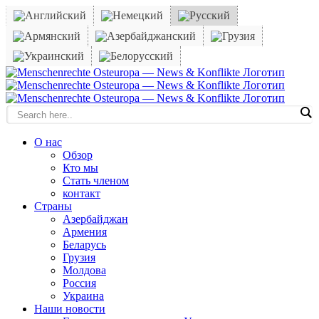
Skip
to
content
Facebook
X
YouTube
Instagram
Email
О нас
Обзор
Кто мы
Стать членом
контакт
Cтраны
Азербайджан
Армения
Беларусь
Грузия
Молдова
Россия
Украина
Наши новости