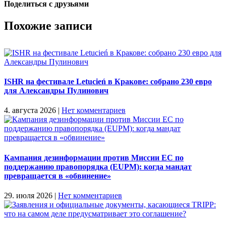
Поделиться с друзьями
Facebook
X
Reddit
LinkedIn
Tumblr
Pinterest
Vk
Email
Похожие записи
ISHR на фестивале Letucień в Кракове: собрано 230 евро
для Александры Пулинович
4. августа 2026
|
Нет комментариев
Кампания дезинформации против Миссии ЕС по
поддержанию правопорядка (EUPM): когда мандат
превращается в «обвинение»
29. июля 2026
|
Нет комментариев