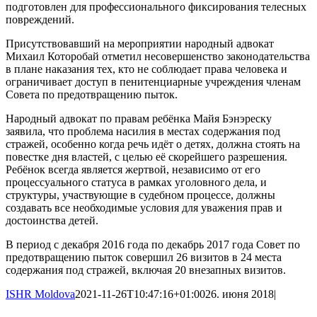
подготовлен для профессионального фиксирования телесных
повреждений.
Присутствовавший на мероприятии народный адвокат
Михаил Которобай отметил несовершенство законодательства
в плане наказания тех, кто не соблюдает права человека и
ограничивает доступ в пенитенциарные учреждения членам
Совета по предотвращению пыток.
Народный адвокат по правам ребёнка Майя Бэнэреску
заявила, что проблема насилия в местах содержания под
стражей, особенно когда речь идёт о детях, должна стоять на
повестке дня властей, с целью её скорейшего разрешения.
Ребёнок всегда является жертвой, независимо от его
процессуального статуса в рамках уголовного дела, и
структуры, участвующие в судебном процессе, должны
создавать все необходимые условия для уважения прав и
достоинства детей.
В период с декабря 2016 года по декабрь 2017 года Совет по
предотвращению пыток совершил 26 визитов в 24 места
содержания под стражей, включая 20 внезапных визитов.
ISHR Moldova
2021-11-26T10:47:16+01:00
26. июня 2018
|