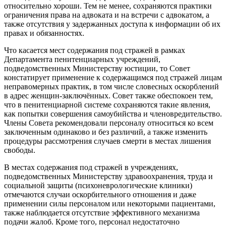
относительно хороши. Тем не менее, сохраняются практики
ограничения права на адвоката и на встречи с адвокатом, а
также отсутствия у задержанных доступа к информации об их
правах и обязанностях.
Что касается мест содержания под стражей в рамках
Департамента пенитенциарных учреждений,
подведомственных Министерству юстиции, то Совет
констатирует применение к содержащимся под стражей лицам
неправомерных практик, в том числе словесных оскорблений
в адрес женщин-заключённых. Совет также обеспокоен тем,
что в пенитенциарной системе сохраняются такие явления,
как попытки совершения самоубийства и членовредительство.
Члены Совета рекомендовали персоналу относиться ко всем
заключенным одинаково и без различий, а также изменить
процедуры рассмотрения случаев смерти в местах лишения
свободы.
В местах содержания под стражей в учреждениях,
подведомственных Министерству здравоохранения, труда и
социальной защиты (психоневрологические клиники)
отмечаются случаи оскорбительного отношения и даже
применении силы персоналом или некоторыми пациентами,
также наблюдается отсутствие эффективного механизма
подачи жалоб. Кроме того, персонал недостаточно