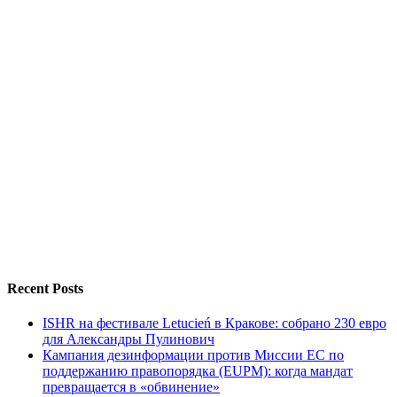
Recent Posts
ISHR на фестивале Letucień в Кракове: собрано 230 евро
для Александры Пулинович
Кампания дезинформации против Миссии ЕС по
поддержанию правопорядка (EUPM): когда мандат
превращается в «обвинение»