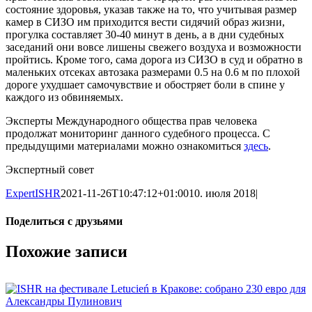
состояние здоровья, указав также на то, что учитывая размер
камер в СИЗО им приходится вести сидячий образ жизни,
прогулка составляет 30-40 минут в день, а в дни судебных
заседаний они вовсе лишены свежего воздуха и возможности
пройтись. Кроме того, сама дорога из СИЗО в суд и обратно в
маленьких отсеках автозака размерами 0.5 на 0.6 м по плохой
дороге ухудшает самочувствие и обостряет боли в спине у
каждого из обвиняемых.
Эксперты Международного общества прав человека
продолжат мониторинг данного судебного процесса. С
предыдущими материалами можно ознакомиться
здесь
.
Экспертный совет
ExpertISHR
2021-11-26T10:47:12+01:00
10. июля 2018
|
Поделиться с друзьями
Facebook
X
Reddit
LinkedIn
Tumblr
Pinterest
Vk
Email
Похожие записи