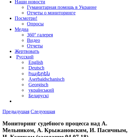
Наши новости
Гуманитарная помощь в Украине
Отчеты о мониторинге
Посмотри!
Опросы
Медиа
360° галерея
Видео
Отчеты
Жертвовать
Русский
English
Deutsch
հայերեն
Aserbaidschanisch
Georgisch
український
Беларускі
Предыдущая
Следующая
Мониторинг судебного процесса над А.
Мельником, А. Крыжановским, И. Пасичным,
И. Куником (заседание 04.07.18)