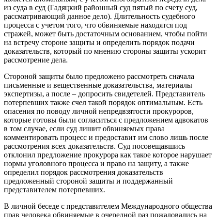
из суда в суд (Гадяцкий районный суд пятый по счету суд,
рассматривающий данное дело). Длительность судебного
процесса с учетом того, что обвиняемые находятся под
стражей, может быть достаточным основанием, чтобы пойти
на встречу стороне защиты и определить порядок подачи
доказательств, который по мнению стороны защиты ускорит
рассмотрение дела.
Стороной защиты было предложено рассмотреть сначала
письменные и вещественные доказательства, материалы
экспертизы, а после – допросить свидетелей. Представитель
потерпевших также счел такой порядок оптимальным. Есть
опасения по поводу личной непредвзятости прокуроров,
которые готовы были согласиться с предложением адвокатов
в том случае, если суд лишит обвиняемых права
комментировать процесс и предоставит им слово лишь после
рассмотрения всех доказательств. Суд посовещавшись
отклонил предложение прокурора как такое которое нарушает
нормы уголовного процесса и право на защиту, а также
определил порядок рассмотрения доказательств
предложенный стороной защиты и поддержанный
представителем потерпевших.
В личной беседе с представителем Международного общества
прав человека обвиняемые в очередной раз пожаловались на