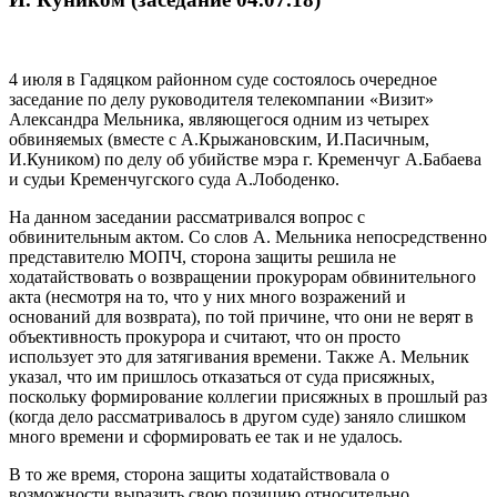
4 июля в Гадяцком районном суде состоялось очередное
заседание по делу руководителя телекомпании «Визит»
Александра Мельника, являющегося одним из четырех
обвиняемых (вместе с А.Крыжановским, И.Пасичным,
И.Куником) по делу об убийстве мэра г. Кременчуг А.Бабаева
и судьи Кременчугского суда А.Лободенко.
На данном заседании рассматривался вопрос с
обвинительным актом. Со слов А. Мельника непосредственно
представителю МОПЧ, сторона защиты решила не
ходатайствовать о возвращении прокурорам обвинительного
акта (несмотря на то, что у них много возражений и
оснований для возврата), по той причине, что они не верят в
объективность прокурора и считают, что он просто
использует это для затягивания времени. Также А. Мельник
указал, что им пришлось отказаться от суда присяжных,
поскольку формирование коллегии присяжных в прошлый раз
(когда дело рассматривалось в другом суде) заняло слишком
много времени и сформировать ее так и не удалось.
В то же время, сторона защиты ходатайствовала о
возможности выразить свою позицию относительно