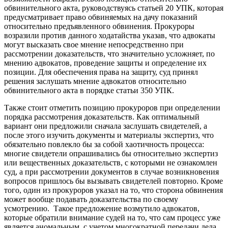
обвинительного акта, руководствуясь статьей 20 УПК, которая
предусматривает право обвиняемых на дачу показаний
относительно предъявленного обвинения. Прокуроры
возразили против данного ходатайства указав, что адвокаты
могут высказать свое мнение непосредственно при
рассмотрении доказательств, что значительно усложняет, по
мнению адвокатов, проведение защиты и определение их
позиции. Для обеспечения права на защиту, суд принял
решения заслушать мнение адвокатов относительно
обвинительного акта в порядке статьи 350 УПК.
Также стоит отметить позицию прокуроров при определении
порядка рассмотрения доказательств. Как оптимальный
вариант они предложили сначала заслушать свидетелей, а
после этого изучить документы и материалы экспертиз, что
обязательно повлекло бы за собой хаотичность процесса:
многие свидетели опрашивались бы относительно экспертиз
или вещественных доказательств, с которыми не ознакомлен
суд, а при рассмотрении документов в случае возникновения
вопросов пришлось бы вызывать свидетелей повторно. Кроме
того, один из прокуроров указал на то, что сторона обвинения
может вообще подавать доказательства по своему
усмотрению. Такое предложение возмутило адвокатов,
которые обратили внимание судей на то, что сам процесс уже
является аномальным, с учетом многократной передачи дела