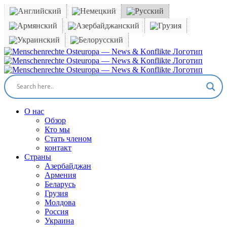
Skip
to
content
Facebook
X
YouTube
Instagram
Email
О нас
Обзор
Кто мы
Стать членом
контакт
Cтраны
Азербайджан
Армения
Беларусь
Грузия
Молдова
Россия
Украина