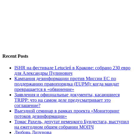
Recent Posts
ISHR на фестивале Letucień в Кракове: собрано 230 евро
для Александры Пулинович
Кампания дезинформации против Миссии ЕС по
поддержанию правопорядка (EUPM): когда мандат
превращается в «обвинение»
Заявления и официальные документы, касающиеся
TRIPP: что на самом деле предусматривает это
соглашение?
Выездной семинар в рамках проекта «Мониторинг
потоков дезинформации»
Томас Рахель, депутат немецкого Бундестага, выступил
на ежегодном общем собрании МОПЧ
Любовь Лизунова