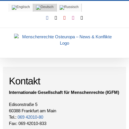
Skip
to
content
Facebook
X
YouTube
Instagram
Email
Kontakt
Internationale Gesellschaft für Menschenrechte (IGFM)
Edisonstraße 5
60388 Frankfurt am Main
Tel.:
069 42010-80
Fax: 069 42010-833