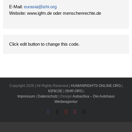
E-Mail:
eurasia@ishr.org
Website: www.igfm.de oder menschenrechte.de
Click edit button to change this code.
Copyright
2026 | All Rights Reserved |
HUMANRIGHTS-ONLINE.ORG
.|
IGFM.DE
.|
ISHR.ORG
.|
Impressum
|
Datenschutz
| Design
Autoactiva – Die Autohaus
Werbeagentur
Facebook
X
YouTube
Instagram
Email