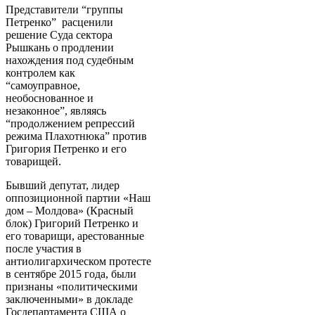
Представители “группы
Петренко” расценили
решение Суда сектора
Рышкань о продлении
нахождения под судебным
контролем как
“самоуправное,
необоснованное и
незаконное”, являясь
“продолжением репрессий
режима Плахотнюка” против
Григория Петренко и его
товарищей.
Бывший депутат, лидер
оппозиционной партии «Наш
дом – Молдова» (Красный
блок) Григорий Петренко и
его товарищи, арестованные
после участия в
антиолигархическом протесте
в сентябре 2015 года, были
признаны «политическими
заключенными» в докладе
Госдепартамента США о