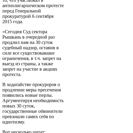
то, что участвовал в
антиолигархическом протесте
перед Генеральной
прокуратурой 6 сентября
2015 года.
«Сегодня Суд сектора
Рышкань в очередной раз
продлил нам на 30 суток
судебный надзор, оставив в
силе все существовавшие
ограничения, в т.ч. запрет на
выезд из страны, а также
запрет на участие в акциях
протеста.
В ходатайстве прокуроров о
продлении меры пресечения
появились новые перлы.
Аргументируя необходимость
новых 30 суток,
государственные обвинители
превзошли самих себя по
идиотизму.
Вот несколько цитат: