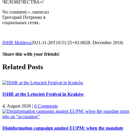
ЧЕЛОВЕЧЕСТВА»!
No comment.», написал
Григорий Петренко в
социальных сетях.
ISHR Moldova
2021-11-26T10:51:25+01:00
28. December 2016
|
Share this with your friends!
Facebook
X
Reddit
LinkedIn
Tumblr
Pinterest
Vk
Email
Related Posts
ISHR at the Letucień Festival in Kraków
4. August 2026
|
0 Comments
Disinformation campaign against EUPM: when the mandate