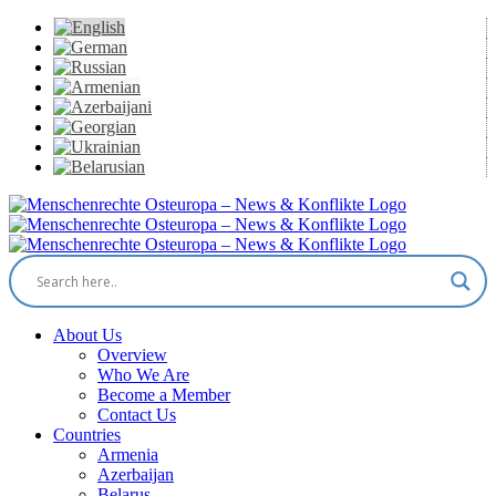
Skip
to
content
Facebook
X
YouTube
Instagram
Email
About Us
Overview
Who We Are
Become a Member
Contact Us
Countries
Armenia
Azerbaijan
Belarus