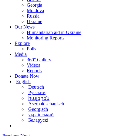
Georgia
Moldova
Russia
Ukraine
Our News
Humanitarian aid in Ukraine
Monitoring Reports
Explore
Polls
Media
360° Gallery
Videos
Reports
Donate Now
English
Deutsch
Русский
հայերեն
Aserbaidschanisch
Georgisch
український
Беларускі
Previous
Next